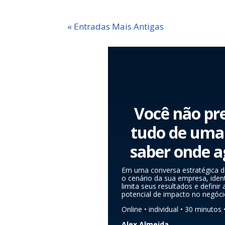
« Entradas Mais Antigas
Você não pre
tudo de uma 
saber onde ag
Em uma conversa estratégica d
o cenário da sua empresa, ident
limita seus resultados e definir
potencial de impacto no negóci
Online • individual • 30 minutos
Alex Almeida