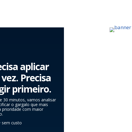
cisa aplicar
vez. Precisa
ir primeiro.
e 30 minutos, vamos analisar
ificar o gargalo que mais
 a prioridade com maior
o.
 • sem custo