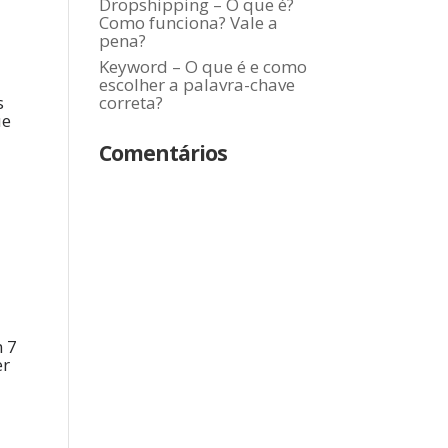
Dropshipping – O que é?
Como funciona? Vale a
pena?
Keyword – O que é e como
escolher a palavra-chave
s
correta?
ue
Comentários
m 7
er