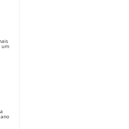
mais
s um
ma
plano