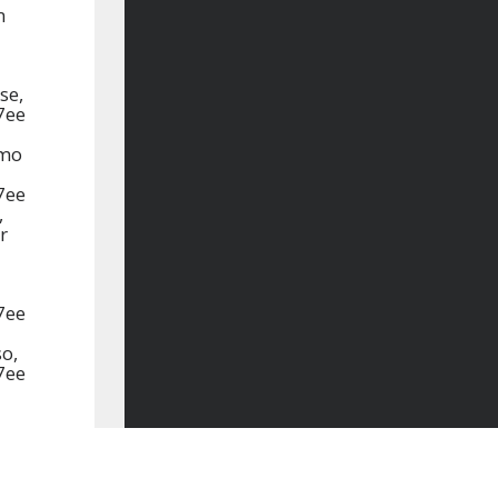
m
se,
7ee
smo
7ee
,
r
7ee
o,
7ee