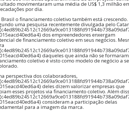
sultado movimentaram uma média de US$ 1,3 milhão e
recadações por dia.
 Brasil o financiamento coletivo também está crescendo.
gundo uma pesquisa recentemente divulgada pelo Catar
{c4ed89b24512c12669a9ce013188fd91944b738a09daf
015eacd40ed6a4} dos empreendedores enxergam
tencial de financiamento coletivo em seus negócios. Me
ra
{c4ed89b24512c12669a9ce013188fd91944b738a09daf
015eacd40ed6a4} daqueles que ainda não se formaram
nanciamento coletivo é visto como modelo de negócio a se
plorado.
 na perspectiva dos colaboradores,
{c4ed89b24512c12669a9ce013188fd91944b738a09daf
015eacd40ed6a4} deles dizem valorizar empresas que
oiam esses projetos via financiamento coletivo. Além diss
{c4ed89b24512c12669a9ce013188fd91944b738a09daf
015eacd40ed6a4} consideram a participação delas
ndamental para a imagem da marca.
agamentos recorrentes ajudam o
rocesso de doação