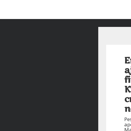
E
a
f
K
c
n
Pe
ap
Ma