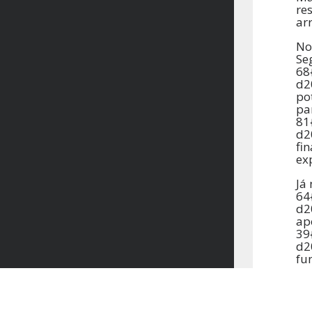
re
ar
No
Se
68
d2
po
pa
81
d2
fi
ex
Já
64
d2
ap
39
d2
fu
P
p