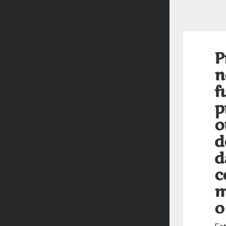
P
n
f
p
o
d
d
c
m
o