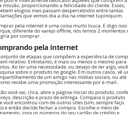
te post é inteiramente dedicado àqueles que cumprem a
a missão, proporcionando a felicidade do cliente. Esses,
cebem elogios mas passam despercebidos entre tantas
clamações que vemos dia a dia na internet tupiniquim.
mprar pela internet é uma coisa muito louca. E digo isso
rque, diferente do varejo offline, nós temos 2 momentos 
egria por comprar.
omprando pela internet
conjunto de etapas que compõem a experiência de comp
bem relativo. Entretanto, é mais ou menos o mesmo para
itos. Ao ter uma necessidade, ou desejo de ter algo, você
squisa sobre o produto no google. Em outros casos, vê 
mpartilhamento de um amigo nas mídias sociais, ou até
smo recebe uma promoção interessante por e-mail.
ão você vai, clica, abre a página inicial do produto, conf
preço, descrição e prazo de entrega. Compara o produto
e você encontrou com de outros sites (sim, sempre faço
so) e então decide fechar a compra. Escolhe o meio de
gamento, joga os números do seu cartão de crédito e
cebe uma notificação por e-mail.
a! Que compra! E que trilha trabalhosa, mas ao mesmo