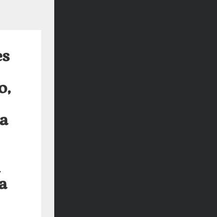
es
o,
va
a