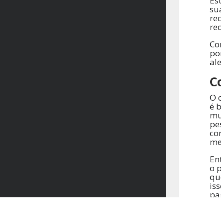
Es
su
re
re
Co
po
al
C
O 
é 
mu
pe
co
me
Ent
o 
qu
is
pa
re
Uf