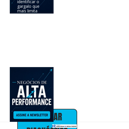
identificar o
gargalo que
mais limita
seus
resultados e
definir a
prioridade com
maior
potencial de
impacto no
negócio.
Online •
individual • 30
minutos • sem
custo
Alex Almeida
Presidente
30+ anos em
marketing,
vendas e
estratégia de
negócios
AGENDAR