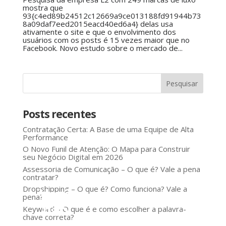
mostra que
93{c4ed89b24512c12669a9ce013188fd91944b73
8a09daf7eed2015eacd40ed6a4} delas usa
ativamente o site e que o envolvimento dos
usuários com os posts é 15 vezes maior que no
Facebook. Novo estudo sobre o mercado de...
Posts recentes
Contratação Certa: A Base de uma Equipe de Alta
Performance
O Novo Funil de Atenção: O Mapa para Construir
seu Negócio Digital em 2026
Assessoria de Comunicação – O que é? Vale a pena
contratar?
Dropshipping – O que é? Como funciona? Vale a
Você
pena?
não
Keyword – O que é e como escolher a palavra-
chave correta?
precisa