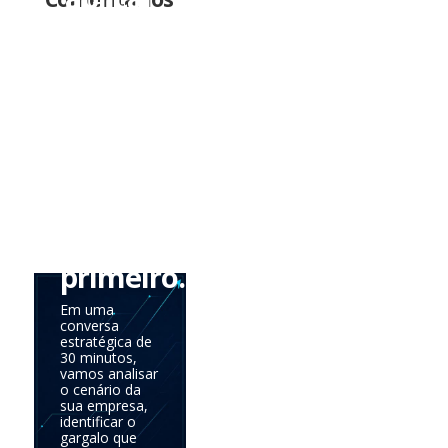
tudo
de
uma
vez.
Precisa
saber
onde
agir
primeiro.
Em uma
conversa
estratégica de
30 minutos,
vamos analisar
o cenário da
sua empresa,
identificar o
gargalo que