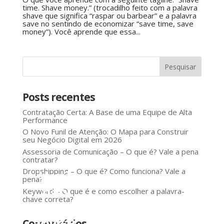
time. Shave money.” (trocadilho feito com a palavra
shave que significa “raspar ou barbear” e a palavra
save no sentindo de economizar “save time, save
money”). Você aprende que essa...
Posts recentes
Contratação Certa: A Base de uma Equipe de Alta
Performance
O Novo Funil de Atenção: O Mapa para Construir
seu Negócio Digital em 2026
Assessoria de Comunicação – O que é? Vale a pena
contratar?
Dropshipping – O que é? Como funciona? Vale a
Você
pena?
não
Keyword – O que é e como escolher a palavra-
chave correta?
precisa
aplicar
Comentários