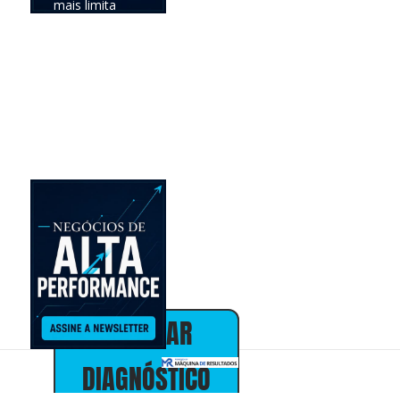
mais limita
seus
resultados e
definir a
prioridade com
maior
potencial de
impacto no
negócio.
Online •
individual • 30
minutos • sem
custo
Alex Almeida
Presidente
30+ anos em
marketing,
vendas e
estratégia de
negócios
AGENDAR
DIAGNÓSTICO