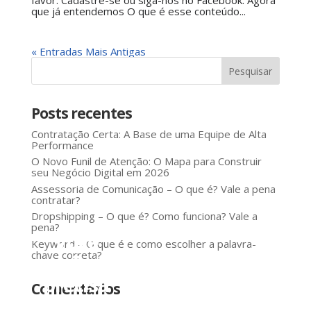
que já entendemos O que é esse conteúdo...
« Entradas Mais Antigas
Posts recentes
Contratação Certa: A Base de uma Equipe de Alta
Performance
O Novo Funil de Atenção: O Mapa para Construir
seu Negócio Digital em 2026
Assessoria de Comunicação – O que é? Vale a pena
contratar?
Dropshipping – O que é? Como funciona? Vale a
pena?
Você
Keyword – O que é e como escolher a palavra-
chave correta?
não
precisa
Comentários
aplicar