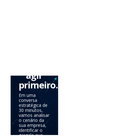
tudo
de
uma
vez.
Precisa
saber
onde
agir
primeiro.
Em uma
conversa
estratégica de
30 minutos,
vamos analisar
o cenário da
sua empresa,
identificar o
gargalo que