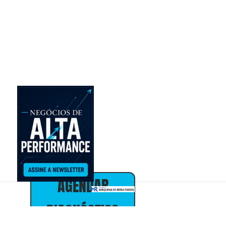
mais limita
seus
resultados e
definir a
prioridade com
maior
potencial de
impacto no
negócio.
Online •
individual • 30
minutos • sem
custo
Alex Almeida
Presidente
30+ anos em
marketing,
vendas e
estratégia de
negócios
AGENDAR
DIAGNÓSTICO