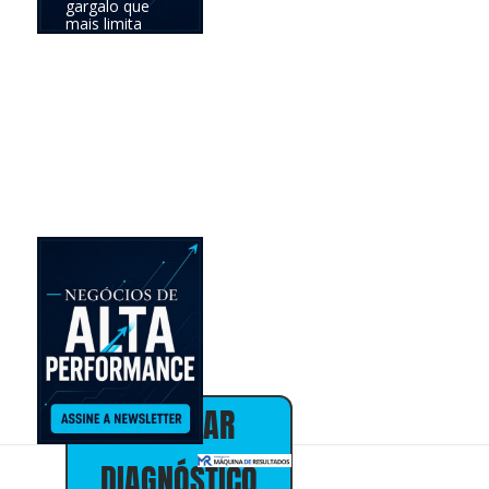
gargalo que
mais limita
seus
resultados e
definir a
prioridade com
maior
potencial de
impacto no
negócio.
Online •
individual • 30
minutos • sem
custo
Alex Almeida
Presidente
30+ anos em
marketing,
vendas e
estratégia de
negócios
AGENDAR
DIAGNÓSTICO