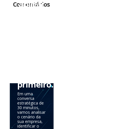
aplicar
Comentários
tudo
de
uma
vez.
Precisa
saber
onde
agir
primeiro.
Em uma
conversa
estratégica de
30 minutos,
vamos analisar
o cenário da
sua empresa,
identificar o