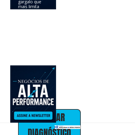
gargalo que
mais limita
seus
resultados e
definir a
prioridade com
maior
potencial de
impacto no
negócio.
Online •
individual • 30
minutos • sem
custo
Alex Almeida
Presidente
30+ anos em
marketing,
vendas e
estratégia de
negócios
AGENDAR
DIAGNÓSTICO