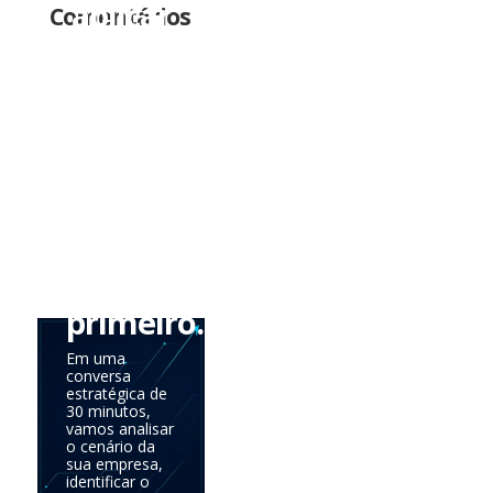
aplicar
Comentários
tudo
de
uma
vez.
Precisa
saber
onde
agir
primeiro.
Em uma
conversa
estratégica de
30 minutos,
vamos analisar
o cenário da
sua empresa,
identificar o