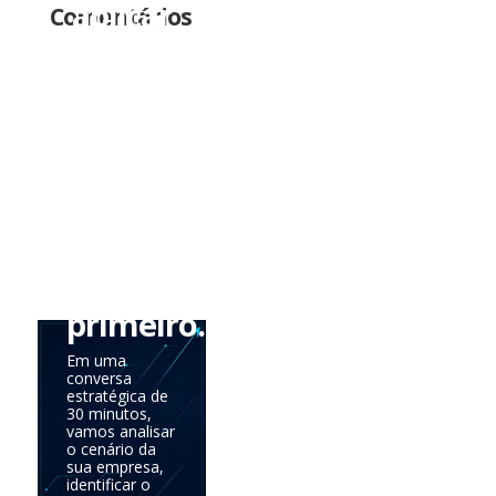
aplicar
Comentários
tudo
de
uma
vez.
Precisa
saber
onde
agir
primeiro.
Em uma
conversa
estratégica de
30 minutos,
vamos analisar
o cenário da
sua empresa,
identificar o