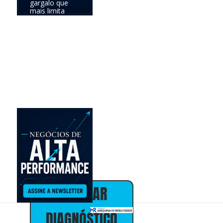
gargalo que
mais limita
seus
resultados e
definir a
prioridade com
maior
potencial de
impacto no
negócio.
Online •
individual • 30
minutos • sem
custo
Alex Almeida
Presidente
30+ anos em
marketing,
vendas e
estratégia de
negócios
AGENDAR
DIAGNÓSTICO