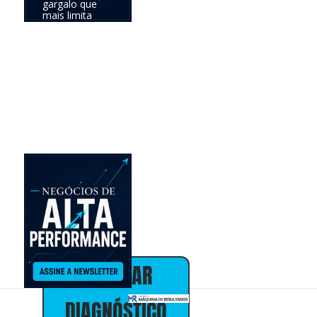
gargalo que
mais limita
seus
resultados e
definir a
prioridade com
maior
potencial de
impacto no
negócio.
Online •
individual • 30
minutos • sem
custo
Alex Almeida
Presidente
30+ anos em
marketing,
vendas e
estratégia de
negócios
AGENDAR
DIAGNÓSTICO