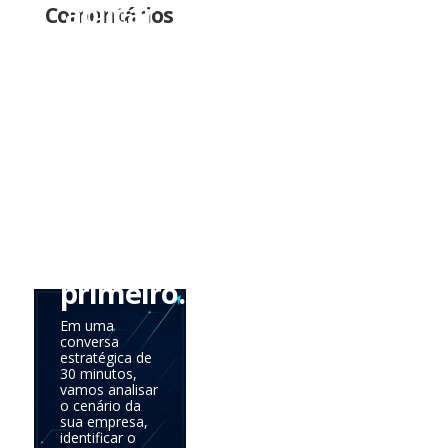
aplicar
Comentários
tudo
de
uma
vez.
Precisa
saber
onde
agir
primeiro.
Em uma
conversa
estratégica de
30 minutos,
vamos analisar
o cenário da
sua empresa,
identificar o