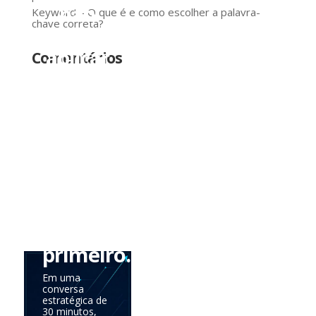
não
Keyword – O que é e como escolher a palavra-
chave correta?
precisa
aplicar
Comentários
tudo
de
uma
vez.
Precisa
saber
onde
agir
primeiro.
Em uma
conversa
estratégica de
30 minutos,