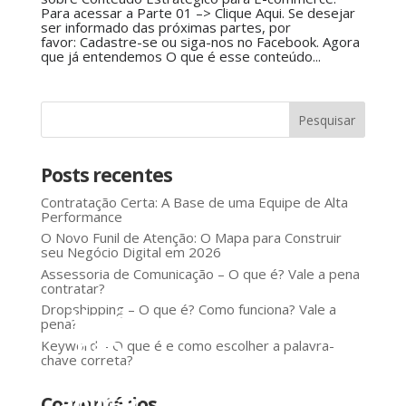
Para acessar a Parte 01 –> Clique Aqui. Se desejar
ser informado das próximas partes, por
favor: Cadastre-se ou siga-nos no Facebook. Agora
que já entendemos O que é esse conteúdo...
Posts recentes
Contratação Certa: A Base de uma Equipe de Alta
Performance
O Novo Funil de Atenção: O Mapa para Construir
seu Negócio Digital em 2026
Assessoria de Comunicação – O que é? Vale a pena
contratar?
Dropshipping – O que é? Como funciona? Vale a
Você
pena?
não
Keyword – O que é e como escolher a palavra-
chave correta?
precisa
aplicar
Comentários