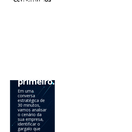
tudo
de
uma
vez.
Precisa
saber
onde
agir
primeiro.
Em uma
conversa
estratégica de
30 minutos,
vamos analisar
o cenário da
sua empresa,
identificar o
gargalo que