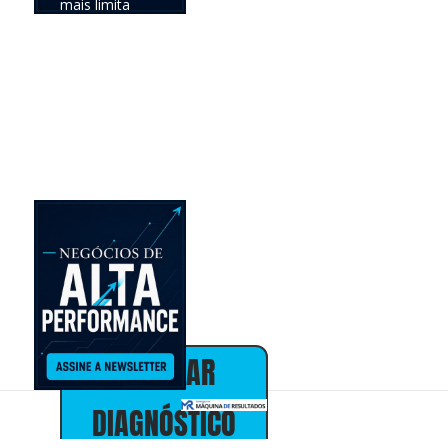
mais limita
seus
resultados e
definir a
prioridade com
maior
potencial de
impacto no
negócio.
Online •
individual • 30
minutos • sem
custo
Alex Almeida
Presidente
30+ anos em
marketing,
vendas e
estratégia de
negócios
AGENDAR
DIAGNÓSTICO