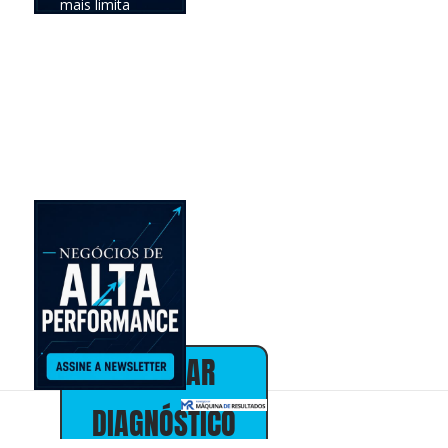
mais limita
seus
resultados e
definir a
prioridade com
maior
potencial de
impacto no
negócio.
Online •
individual • 30
minutos • sem
custo
Alex Almeida
Presidente
30+ anos em
marketing,
vendas e
estratégia de
negócios
AGENDAR
DIAGNÓSTICO