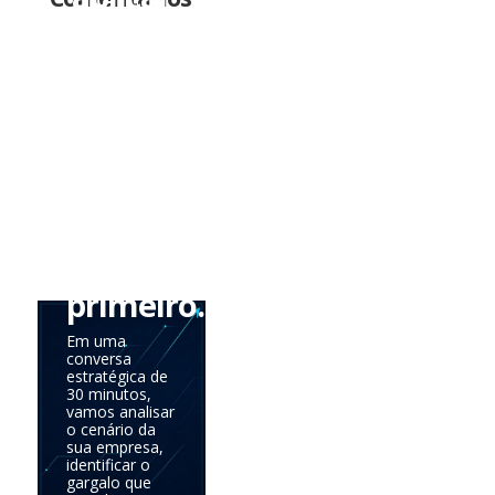
tudo
de
uma
vez.
Precisa
saber
onde
agir
primeiro.
Em uma
conversa
estratégica de
30 minutos,
vamos analisar
o cenário da
sua empresa,
identificar o
gargalo que