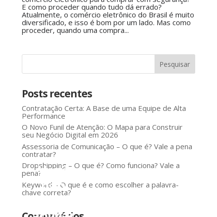
E como proceder quando tudo dá errado?
Atualmente, o comércio eletrônico do Brasil é muito
diversificado, e isso é bom por um lado. Mas como
proceder, quando uma compra...
Posts recentes
Contratação Certa: A Base de uma Equipe de Alta
Performance
O Novo Funil de Atenção: O Mapa para Construir
seu Negócio Digital em 2026
Assessoria de Comunicação – O que é? Vale a pena
contratar?
Dropshipping – O que é? Como funciona? Vale a
Você
pena?
não
Keyword – O que é e como escolher a palavra-
chave correta?
precisa
aplicar
Comentários