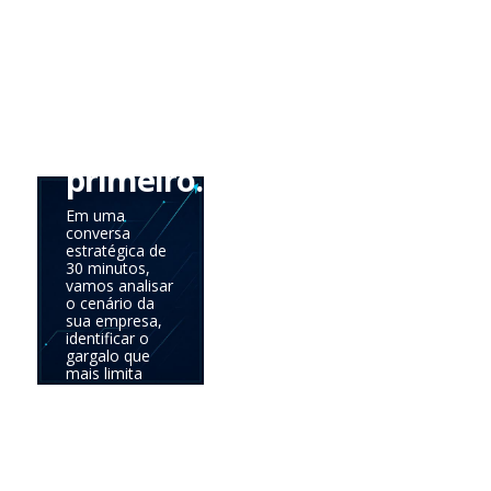
vez.
Precisa
saber
onde
agir
primeiro.
Em uma
conversa
estratégica de
30 minutos,
vamos analisar
o cenário da
sua empresa,
identificar o
gargalo que
mais limita
seus
resultados e
definir a
prioridade com
maior
potencial de