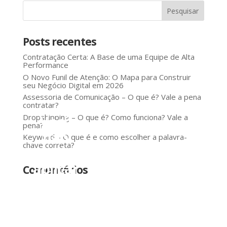
Posts recentes
Contratação Certa: A Base de uma Equipe de Alta
Performance
O Novo Funil de Atenção: O Mapa para Construir
seu Negócio Digital em 2026
Assessoria de Comunicação – O que é? Vale a pena
contratar?
Você
Dropshipping – O que é? Como funciona? Vale a
pena?
não
Keyword – O que é e como escolher a palavra-
chave correta?
precisa
aplicar
Comentários
tudo
de
uma