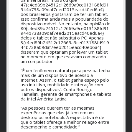
47{c4ed89b24512c12669a9ce013188fd91
944b738a09daf7eed2015eacd40ed6a4}
dos brasileiros gostariam de ter um tablet.
Isso confirma ainda mais a popularidade do
dispositivo móvel. No entanto, na opinião de
80{c4ed89b24512c12669a9ce013188fd91
944b738a09daf7eed2015eacd40ed6a4}
deles o tablet não substitui o PC. Apenas
3{c4ed89b24512c12669a9ce013188fd919
44b738a09daf7eed2015eacd40ed6a4}
disseram que optariam por levar um tablet
no momento em que estavam comprando
um computador.
“É um fenômeno natural que a pessoa tenha
mais de um dispositivo de acesso à
Internet. Assim, o tablet ganha espaço pelo
uso intuitivo, mobilidade e interação com
outros dispositivos”. Conta Rodrigo
Tamellini, gerente de smartphones e tablets
da Intel América Latina.
“As pessoas querem ter as mesmas
experiências que elas já tem em um
desktop ou notebook. A expectativa é de
que o tablet ofereça a melhor relação entre
desempenho e comodidade.”