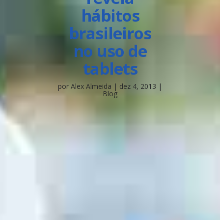
hábitos
brasileiros
no uso de
tablets
por
Alex Almeida
|
dez 4, 2013
|
Blog