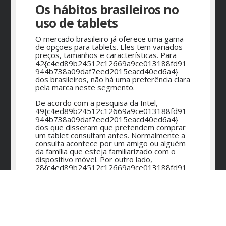
Os hábitos brasileiros no
uso de tablets
O mercado brasileiro já oferece uma gama
de opções para tablets. Eles tem variados
preços, tamanhos e características. Para
42{c4ed89b24512c12669a9ce013188fd91
944b738a09daf7eed2015eacd40ed6a4}
dos brasileiros, não há uma preferência clara
pela marca neste segmento.
De acordo com a pesquisa da Intel,
49{c4ed89b24512c12669a9ce013188fd91
944b738a09daf7eed2015eacd40ed6a4}
dos que disseram que pretendem comprar
um tablet consultam antes. Normalmente a
consulta acontece por um amigo ou alguém
da família que esteja familiarizado com o
dispositivo móvel. Por outro lado,
28{c4ed89b24512c12669a9ce013188fd91
944b738a09daf7eed2015eacd40ed6a4}
deles admitiram escolher o produto de
acordo com a indicação do lojista.
Aliando conveniência à
independência