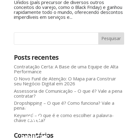
Unidos (país precursor de diversos outros
conceitos do varejo, como o Black Friday) e ganhou
rapidamente todo o mundo, oferecendo descontos
imperdíveis em serviços e...
Posts recentes
Contratação Certa: A Base de uma Equipe de Alta
Performance
O Novo Funil de Atenção: O Mapa para Construir
seu Negócio Digital em 2026
Assessoria de Comunicação – O que é? Vale a pena
contratar?
Dropshipping – O que é? Como funciona? Vale a
Você
pena?
não
Keyword – O que é e como escolher a palavra-
chave correta?
precisa
aplicar
Comentários