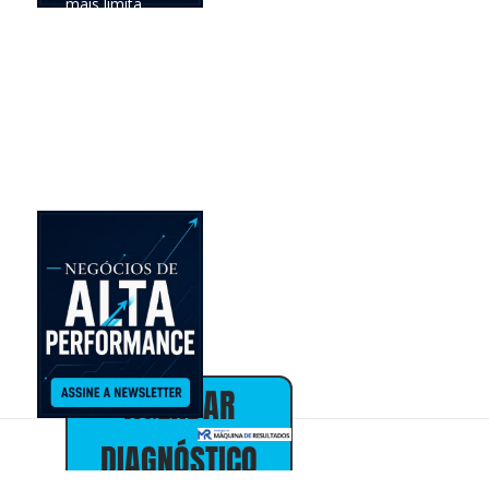
mais limita
seus
resultados e
definir a
prioridade com
maior
potencial de
impacto no
negócio.
Online •
individual • 30
minutos • sem
custo
Alex Almeida
Presidente
30+ anos em
marketing,
vendas e
estratégia de
negócios
AGENDAR
DIAGNÓSTICO