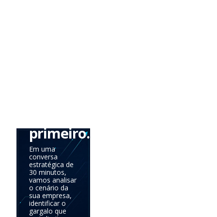
tudo
de
uma
vez.
Precisa
saber
onde
agir
primeiro.
Em uma
conversa
estratégica de
30 minutos,
vamos analisar
o cenário da
sua empresa,
identificar o
gargalo que