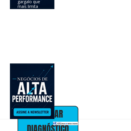
gargalo que
mais limita
seus
resultados e
definir a
prioridade com
maior
potencial de
impacto no
negócio.
Online •
individual • 30
minutos • sem
custo
Alex Almeida
Presidente
30+ anos em
marketing,
vendas e
estratégia de
negócios
AGENDAR
DIAGNÓSTICO