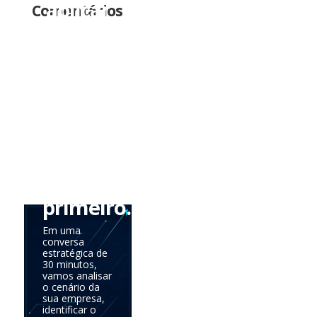
aplicar
Comentários
tudo
de
uma
vez.
Precisa
saber
onde
agir
primeiro.
Em uma
conversa
estratégica de
30 minutos,
vamos analisar
o cenário da
sua empresa,
identificar o