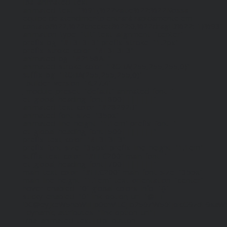
[ba_animated_text
animated_text="%91{%22value%22:%22Nossa
equipe de atendimento entrará rapidamente em
contato!%22,%22checked%22:0,%22dragID%22:-1}%93"
animation_type="tilt" text_alignment="center"
prefix_bg="#E3E3E3" prefix_stroke="1.2px"
prefix_stroke_color="#E3E3E3"
animated_bg="#2158AE"
animated_stroke_color="RGBA(255,255,255,0)"
suffix_bg="RGBA(255,255,255,0)"
_builder_version="4.27.4"
_module_preset="default" animated_font="--
et_global_heading_font|800|||||||"
animated_text_color="#28292B"
animated_font_size="35px"
animated_line_height="1.1em" prefix_font="--
et_global_heading_font|500|||||||"
prefix_text_color="#E3E3E3"
prefix_font_size="35px" prefix_line_height="1.1em"
suffix_text_color="#FEC200" main_font="--
et_global_heading_font|700|||||||"
main_text_color="#FEC200" main_font_size="35px"
main_line_height="1.1em" text_orientation="center"
hover_enabled="0" global_colors_info="{}"
sticky_enabled="0" link_option_url="@ET-
DC@eyJkeW5hbWljIjp0cnVlLCJjb250ZW50IjoicG9zdF9saW
_dynamic_attributes="link_option_url"]
[/ba_animated_text][dipl_button