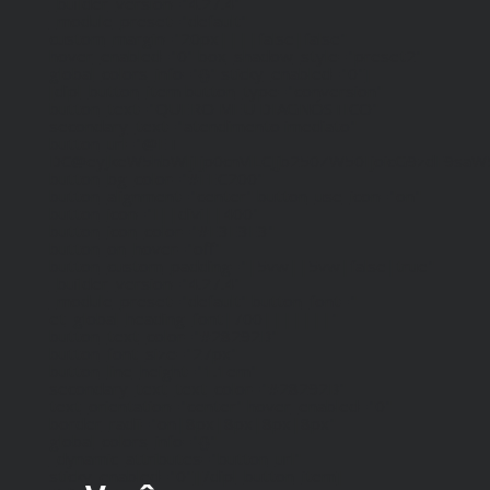
_builder_version="4.27.4"
_module_preset="default"
custom_margin="20px||||false|false"
hover_enabled="0" box_shadow_style="preset2"
global_colors_info="{}" sticky_enabled="0"]
[dipl_button_item button_type="conversion"
button_text="QUERO MEU DIAGNÓSTICO"
secondary_text="atendimento imediato"
button_url="@ET-
DC@eyJkeW5hbWljIjp0cnVlLCJjb250ZW50IjoicG9zdF9saW
button_bg_color="#FEC200"
button_alignment="center" button_use_icon="on"
button_icon="I||divi||400"
button_icon_color="#E3E3E3"
button_on_hover="off"
button_custom_padding="|5vw||5vw|false|true"
_builder_version="4.27.4"
_module_preset="default" button_font="--
et_global_heading_font|700|||||||"
button_text_color="#28292B"
button_font_size="27px"
button_line_height="1.1em"
secondary_text_text_color="#28292B"
text_orientation="center" hover_enabled="0"
border_radii="on|8px|8px|8px|8px"
global_colors_info="{}"
_dynamic_attributes="button_url"
sticky_enabled="0"][/dipl_button_item]