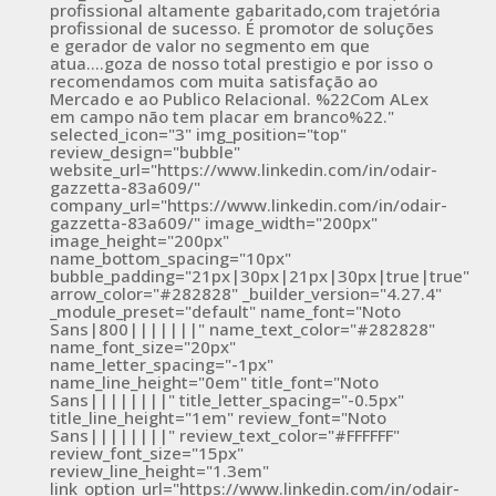
profissional altamente gabaritado,com trajetória
profissional de sucesso. É promotor de soluções
e gerador de valor no segmento em que
atua....goza de nosso total prestigio e por isso o
recomendamos com muita satisfação ao
Mercado e ao Publico Relacional. %22Com ALex
em campo não tem placar em branco%22."
selected_icon="3" img_position="top"
review_design="bubble"
website_url="https://www.linkedin.com/in/odair-
gazzetta-83a609/"
company_url="https://www.linkedin.com/in/odair-
gazzetta-83a609/" image_width="200px"
image_height="200px"
name_bottom_spacing="10px"
bubble_padding="21px|30px|21px|30px|true|true"
arrow_color="#282828" _builder_version="4.27.4"
_module_preset="default" name_font="Noto
Sans|800|||||||" name_text_color="#282828"
name_font_size="20px"
name_letter_spacing="-1px"
name_line_height="0em" title_font="Noto
Sans||||||||" title_letter_spacing="-0.5px"
title_line_height="1em" review_font="Noto
Sans||||||||" review_text_color="#FFFFFF"
review_font_size="15px"
review_line_height="1.3em"
link_option_url="https://www.linkedin.com/in/odair-