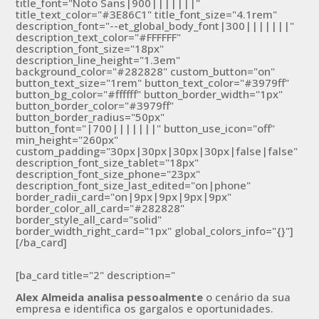
title_font="Noto Sans|900|||||||"
title_text_color="#3E86C1" title_font_size="4.1rem"
description_font="--et_global_body_font|300|||||||"
description_text_color="#FFFFFF"
description_font_size="18px"
description_line_height="1.3em"
background_color="#282828" custom_button="on"
button_text_size="1rem" button_text_color="#3979ff"
button_bg_color="#ffffff" button_border_width="1px"
button_border_color="#3979ff"
button_border_radius="50px"
button_font="|700|||||||" button_use_icon="off"
min_height="260px"
custom_padding="30px|30px|30px|30px|false|false"
description_font_size_tablet="18px"
description_font_size_phone="23px"
description_font_size_last_edited="on|phone"
border_radii_card="on|9px|9px|9px|9px"
border_color_all_card="#282828"
border_style_all_card="solid"
border_width_right_card="1px" global_colors_info="{}"]
[/ba_card]
[ba_card title="2" description="
Alex Almeida analisa pessoalmente
o cenário da sua
empresa e identifica os gargalos e oportunidades.