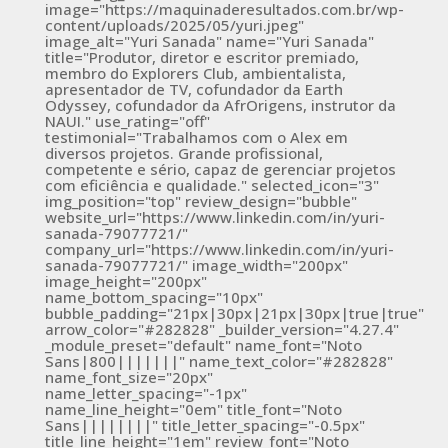
image="https://maquinaderesultados.com.br/wp-
content/uploads/2025/05/yuri.jpeg"
image_alt="Yuri Sanada" name="Yuri Sanada"
title="Produtor, diretor e escritor premiado,
membro do Explorers Club, ambientalista,
apresentador de TV, cofundador da Earth
Odyssey, cofundador da AfrOrigens, instrutor da
NAUI." use_rating="off"
testimonial="Trabalhamos com o Alex em
diversos projetos. Grande profissional,
competente e sério, capaz de gerenciar projetos
com eficiência e qualidade." selected_icon="3"
img_position="top" review_design="bubble"
website_url="https://www.linkedin.com/in/yuri-
sanada-79077721/"
company_url="https://www.linkedin.com/in/yuri-
sanada-79077721/" image_width="200px"
image_height="200px"
name_bottom_spacing="10px"
bubble_padding="21px|30px|21px|30px|true|true"
arrow_color="#282828" _builder_version="4.27.4"
_module_preset="default" name_font="Noto
Sans|800|||||||" name_text_color="#282828"
name_font_size="20px"
name_letter_spacing="-1px"
name_line_height="0em" title_font="Noto
Sans||||||||" title_letter_spacing="-0.5px"
title_line_height="1em" review_font="Noto