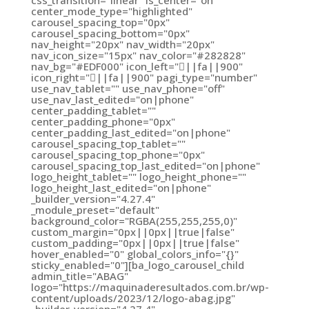
center_mode_type="highlighted"
carousel_spacing_top="0px"
carousel_spacing_bottom="0px"
nav_height="20px" nav_width="20px"
nav_icon_size="15px" nav_color="#282828"
nav_bg="#EDF000" icon_left="||fa||900"
icon_right="||fa||900" pagi_type="number"
use_nav_tablet="" use_nav_phone="off"
use_nav_last_edited="on|phone"
center_padding_tablet=""
center_padding_phone="0px"
center_padding_last_edited="on|phone"
carousel_spacing_top_tablet=""
carousel_spacing_top_phone="0px"
carousel_spacing_top_last_edited="on|phone"
logo_height_tablet="" logo_height_phone=""
logo_height_last_edited="on|phone"
_builder_version="4.27.4"
_module_preset="default"
background_color="RGBA(255,255,255,0)"
custom_margin="0px||0px||true|false"
custom_padding="0px||0px||true|false"
hover_enabled="0" global_colors_info="{}"
sticky_enabled="0"][ba_logo_carousel_child
admin_title="ABAG"
logo="https://maquinaderesultados.com.br/wp-
content/uploads/2023/12/logo-abag.jpg"
_builder_version="4.27.4"