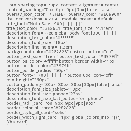
" btn_spacing_top="20px" content_alignment="center"
content_padding="0px|0px|0px|0px|false|false"
overlay_icon_color="#EFEFEF" overlay_color="#E09900"
_builder_version="4.27.4" _module_preset="default"
title_font="Noto Sans|900|||||||"
title_text_color="#3E86C1" title_font_size="4.1rem"
description_font="--et_global_body_font|300|||||||"
description_text_color="#FFFFFF"
description_font_size="18px"
description_line_height="1.3em"
background_color="#282828" custom_button="on"
button_text_size="1rem" button_text_color="#3979ff"
button_bg_color="#ffffff" button_border_width="1px"
button_border_color="#3979ff"
button_border_radius="50px"
button_font="|700|||||||" button_use_icon="off"
min_height="260px"
custom_padding="30px|30px|30px|30px|false|false"
description_font_size_tablet="18px"
description_font_size_phone="23px"
description_font_size_last_edited="on|phone"
border_radii_card="on|9px|9px|9px|9px"
border_color_all_card="#282828"
border_style_all_card="solid"
border_width_right_card="1px" global_colors_info="{}"]
[/ba_card]