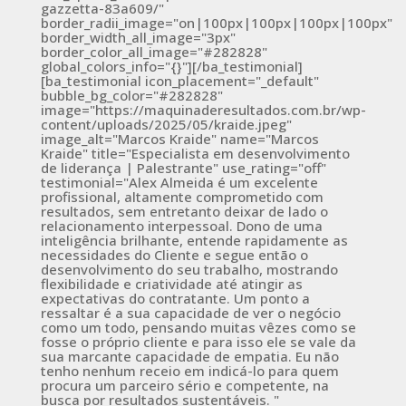
gazzetta-83a609/"
border_radii_image="on|100px|100px|100px|100px"
border_width_all_image="3px"
border_color_all_image="#282828"
global_colors_info="{}"][/ba_testimonial]
[ba_testimonial icon_placement="_default"
bubble_bg_color="#282828"
image="https://maquinaderesultados.com.br/wp-
content/uploads/2025/05/kraide.jpeg"
image_alt="Marcos Kraide" name="Marcos
Kraide" title="Especialista em desenvolvimento
de liderança | Palestrante" use_rating="off"
testimonial="Alex Almeida é um excelente
profissional, altamente comprometido com
resultados, sem entretanto deixar de lado o
relacionamento interpessoal. Dono de uma
inteligência brilhante, entende rapidamente as
necessidades do Cliente e segue então o
desenvolvimento do seu trabalho, mostrando
flexibilidade e criatividade até atingir as
expectativas do contratante. Um ponto a
ressaltar é a sua capacidade de ver o negócio
como um todo, pensando muitas vêzes como se
fosse o próprio cliente e para isso ele se vale da
sua marcante capacidade de empatia. Eu não
tenho nenhum receio em indicá-lo para quem
procura um parceiro sério e competente, na
busca por resultados sustentáveis. "