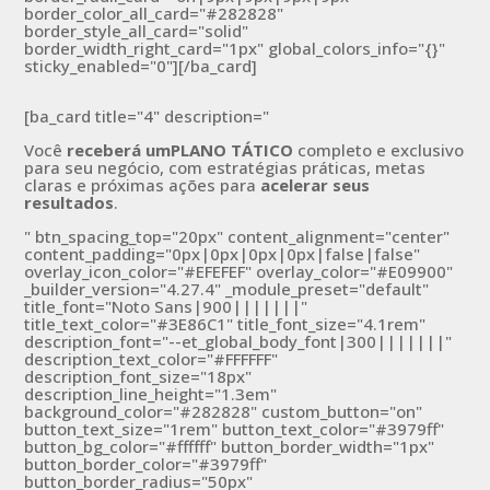
border_color_all_card="#282828"
border_style_all_card="solid"
border_width_right_card="1px" global_colors_info="{}"
sticky_enabled="0"][/ba_card]
[ba_card title="4" description="
Você
receberá umPLANO TÁTICO
completo e exclusivo
para seu negócio, com estratégias práticas, metas
claras e próximas ações para
acelerar seus
resultados
.
" btn_spacing_top="20px" content_alignment="center"
content_padding="0px|0px|0px|0px|false|false"
overlay_icon_color="#EFEFEF" overlay_color="#E09900"
_builder_version="4.27.4" _module_preset="default"
title_font="Noto Sans|900|||||||"
title_text_color="#3E86C1" title_font_size="4.1rem"
description_font="--et_global_body_font|300|||||||"
description_text_color="#FFFFFF"
description_font_size="18px"
description_line_height="1.3em"
background_color="#282828" custom_button="on"
button_text_size="1rem" button_text_color="#3979ff"
button_bg_color="#ffffff" button_border_width="1px"
button_border_color="#3979ff"
button_border_radius="50px"