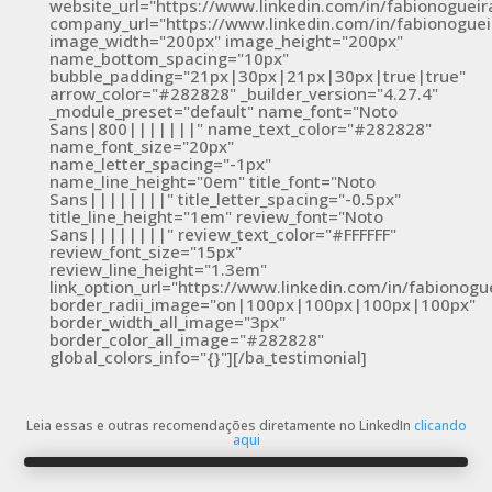
website_url="https://www.linkedin.com/in/fabionogueir
company_url="https://www.linkedin.com/in/fabionoguei
image_width="200px" image_height="200px"
name_bottom_spacing="10px"
bubble_padding="21px|30px|21px|30px|true|true"
arrow_color="#282828" _builder_version="4.27.4"
_module_preset="default" name_font="Noto
Sans|800|||||||" name_text_color="#282828"
name_font_size="20px"
name_letter_spacing="-1px"
name_line_height="0em" title_font="Noto
Sans||||||||" title_letter_spacing="-0.5px"
title_line_height="1em" review_font="Noto
Sans||||||||" review_text_color="#FFFFFF"
review_font_size="15px"
review_line_height="1.3em"
link_option_url="https://www.linkedin.com/in/fabionogu
border_radii_image="on|100px|100px|100px|100px"
border_width_all_image="3px"
border_color_all_image="#282828"
global_colors_info="{}"][/ba_testimonial]
Leia essas e outras recomendações diretamente no LinkedIn
clicando
aqui