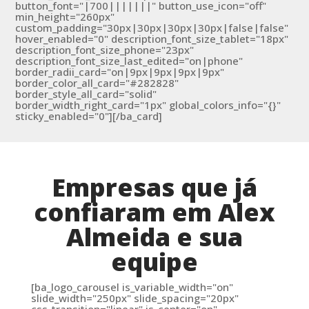
button_font="|700|||||||" button_use_icon="off"
min_height="260px"
custom_padding="30px|30px|30px|30px|false|false"
hover_enabled="0" description_font_size_tablet="18px"
description_font_size_phone="23px"
description_font_size_last_edited="on|phone"
border_radii_card="on|9px|9px|9px|9px"
border_color_all_card="#282828"
border_style_all_card="solid"
border_width_right_card="1px" global_colors_info="{}"
sticky_enabled="0"][/ba_card]
Empresas que já
confiaram em Alex
Almeida e sua
equipe
[ba_logo_carousel is_variable_width="on"
slide_width="250px" slide_spacing="20px"
css_transition="linear" is_center="on"