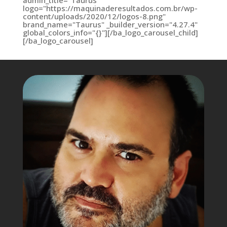
logo="https://maquinaderesultados.com.br/wp-
content/uploads/2020/12/logos-8.png"
brand_name="Taurus" _builder_version="4.27.4"
global_colors_info="{}"][/ba_logo_carousel_child]
[/ba_logo_carousel]