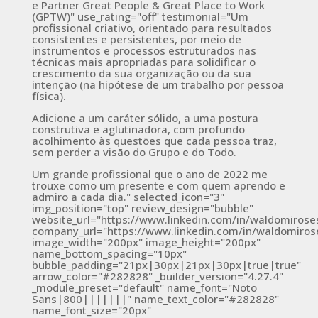
e Partner Great People & Great Place to Work
(GPTW)" use_rating="off" testimonial="Um
profissional criativo, orientado para resultados
consistentes e persistentes, por meio de
instrumentos e processos estruturados nas
técnicas mais apropriadas para solidificar o
crescimento da sua organização ou da sua
intenção (na hipótese de um trabalho por pessoa
física).
Adicione a um caráter sólido, a uma postura
construtiva e aglutinadora, com profundo
acolhimento às questões que cada pessoa traz,
sem perder a visão do Grupo e do Todo.
Um grande profissional que o ano de 2022 me
trouxe como um presente e com quem aprendo e
admiro a cada dia." selected_icon="3"
img_position="top" review_design="bubble"
website_url="https://www.linkedin.com/in/waldomiroses
company_url="https://www.linkedin.com/in/waldomirose
image_width="200px" image_height="200px"
name_bottom_spacing="10px"
bubble_padding="21px|30px|21px|30px|true|true"
arrow_color="#282828" _builder_version="4.27.4"
_module_preset="default" name_font="Noto
Sans|800|||||||" name_text_color="#282828"
name_font_size="20px"