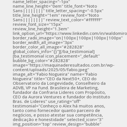
name_letter_spacing="-1px"
name_line_height="0em" title_font="Noto
Sans||||||||" title_letter_spacing="-0.5px"
title_line_height="1em" review_font="Noto
Sans||||||||" review_text_color="#FFFFFF"
review_font_size="15px"
review_line_height="1.3em"
link_option_url="https://www.linkedin.com/in/waldomiro
border_radii_image="on|100px|100px|100px|100px"
border_width_all_image="3px"
border_color_all_image="#282828"
global_colors_info="{}"][/ba_testimonial]
[ba_testimonial icon_placement="_default"
bubble_bg_color="#282828"
image="https://maquinaderesultados.com.br/wp-
content/uploads/2025/05/fabio.jpeg"
image_alt="Fabio Nogueira" name="Fabio
Nogueira" title="CEO da Next50+, CEO do
Observatorio da Longevidade, Conselheiro da
ADVB, VP na Fund. Brasileira de Marketing,
fundador da Confraria Lideres com Propósito,
CEO da Aurora Ventures e fundador do Instituto
Bras. de Lideres" use_rating="off"
testimonial="Conheço o Alex há muitos anos,
tanto como fornecedor quanto parceiro de
negócios, e posso atestar sua competência,
dedicação e honestidade" selected_icon="3"
img_position="top" review_design="bubble"