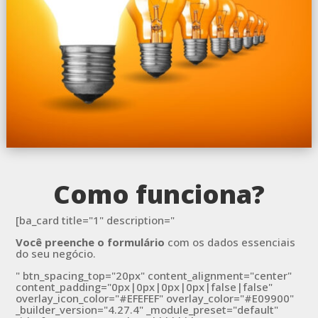
Como funciona?
[ba_card title="1" description="
Você preenche o formulário
com os dados essenciais
do seu negócio.
" btn_spacing_top="20px" content_alignment="center"
content_padding="0px|0px|0px|0px|false|false"
overlay_icon_color="#EFEFEF" overlay_color="#E09900"
_builder_version="4.27.4" _module_preset="default"