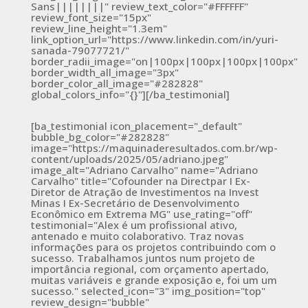
Sans||||||||" review_text_color="#FFFFFF"
review_font_size="15px"
review_line_height="1.3em"
link_option_url="https://www.linkedin.com/in/yuri-
sanada-79077721/"
border_radii_image="on|100px|100px|100px|100px"
border_width_all_image="3px"
border_color_all_image="#282828"
global_colors_info="{}"][/ba_testimonial]
[ba_testimonial icon_placement="_default"
bubble_bg_color="#282828"
image="https://maquinaderesultados.com.br/wp-
content/uploads/2025/05/adriano.jpeg"
image_alt="Adriano Carvalho" name="Adriano
Carvalho" title="Cofounder na Directpar I Ex-
Diretor de Atração de Investimentos na Invest
Minas I Ex-Secretário de Desenvolvimento
Econômico em Extrema MG" use_rating="off"
testimonial="Alex é um profissional ativo,
antenado e muito colaborativo. Traz novas
informações para os projetos contribuindo com o
sucesso. Trabalhamos juntos num projeto de
importância regional, com orçamento apertado,
muitas variáveis e grande exposição e, foi um um
sucesso." selected_icon="3" img_position="top"
review_design="bubble"