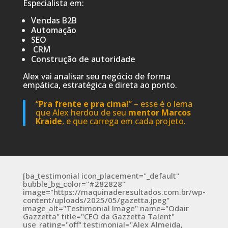
Especialista em:
Vendas B2B
Automação
SEO
CRM
Construção de autoridade
Alex vai analisar seu negócio de forma
empática, estratégica e direta ao ponto.
“
Pra frente e pra cima!
” – esse é o lema
que Alex herdou de seu
mentor Marcos
Kraide
, e que carrega em cada projeto.
[ba_testimonial icon_placement="_default"
bubble_bg_color="#282828"
image="https://maquinaderesultados.com.br/wp-
content/uploads/2025/05/gazetta.jpeg"
image_alt="Testimonial Image" name="Odair
Gazzetta" title="CEO da Gazzetta Talent"
use_rating="off" testimonial="Alex Almeida,