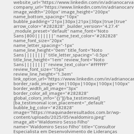
website_url="https://www.linkedin.com/in/adrianocarv
company_url="https://www.linkedin.com/in/adrianocar
image_width="200px" image_height="200px"
name_bottom_spacing="10px"
bubble_padding="21px|30px|21px|30px|true|true"
arrow_color="#282828" _builder_version="4.27.4"
_module_preset="default" name_font="Noto
Sans|800|||||||" name_text_color="#282828"
name_font_size="20px"
name_letter_spacing="-1px"
name_line_height="0em" title_font="Noto
Sans||||||||" title_letter_spacing="-0.5px"
title_line_height="1em" review_font="Noto
Sans||||||||" review_text_color="#FFFFFF"
review_font_size="15px"
review_line_height="1.3em"
link_option_url="https://www.linkedin.com/in/adrianoc
border_radii_image="on|100px|100px|100px|100px"
border_width_all_image="3px"
border_color_all_image="#282828"
global_colors_info="{}"][/ba_testimonial]
[ba_testimonial icon_placement="_default"
bubble_bg_color="#282828"
image="https://maquinaderesultados.com.br/wp-
content/uploads/2025/05/waldomiro.jpeg"
image_alt="Waldomiro Sesso Filho"
name="Waldomiro Sesso Filho" title="Consultor
Especialista em Desenvolvimento de Lideranças