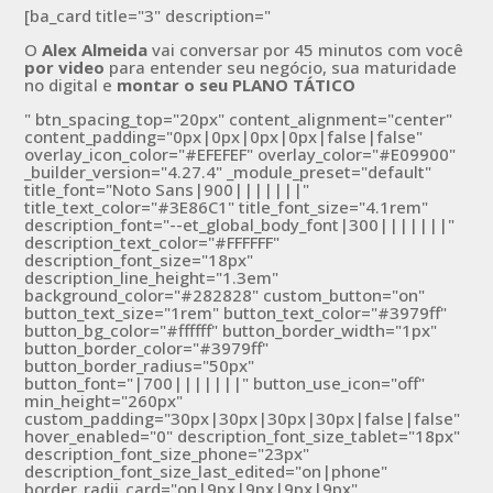
[ba_card title="3" description="
O
Alex Almeida
vai conversar por 45 minutos com você
por video
para entender seu negócio, sua maturidade
no digital e
montar o seu PLANO TÁTICO
" btn_spacing_top="20px" content_alignment="center"
content_padding="0px|0px|0px|0px|false|false"
overlay_icon_color="#EFEFEF" overlay_color="#E09900"
_builder_version="4.27.4" _module_preset="default"
title_font="Noto Sans|900|||||||"
title_text_color="#3E86C1" title_font_size="4.1rem"
description_font="--et_global_body_font|300|||||||"
description_text_color="#FFFFFF"
description_font_size="18px"
description_line_height="1.3em"
background_color="#282828" custom_button="on"
button_text_size="1rem" button_text_color="#3979ff"
button_bg_color="#ffffff" button_border_width="1px"
button_border_color="#3979ff"
button_border_radius="50px"
button_font="|700|||||||" button_use_icon="off"
min_height="260px"
custom_padding="30px|30px|30px|30px|false|false"
hover_enabled="0" description_font_size_tablet="18px"
description_font_size_phone="23px"
description_font_size_last_edited="on|phone"
border_radii_card="on|9px|9px|9px|9px"